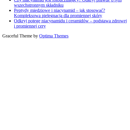
wszechstronnym składniku
Peptydy miedziowe i niacynamid – jak stosować?
Kompleksowa pielęgnacja dla promiennej skóry
Odkryj potęgę niacynamidu i ceramidów – podstawa zdrowej
i promiennej cery
Graceful Theme by
Optima Themes