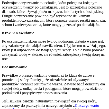
Podwójne oczyszczanie to technika, która polega na kolejnym
oczyszczeniu twarzy po demakijażu. Jest to szczególnie polecane
dla osób, które używają dużo makijażu, lub dla tych z tłustą skórą.
Drugie oczyszczanie powinno być wykonane delikatnym
produktem oczyszczającym, który pomoże usunąć resztki makijażu,
sebum i zanieczyszczenia, które mogły pozostać po demakijażu.
Krok 5: Nawilżanie
Po oczyszczeniu skóra może być odwodniona, dlatego ważne jest,
aby zakończyć demakijaż nawilżeniem. Użyj kremu nawilżającego,
który jest odpowiedni do twojego typu skóry. To nie tylko pomoże
zatrzymać wodę w skórze, ale również zabezpieczy twoją skórę na
noc.
Podsumowanie
Prawidłowo przeprowadzony demakijaż to klucz do zdrowej,
promiennej skóry. Pamiętaj, że niezależnie od używanych
produktów, technika jest równie ważna. Zawsze bądź delikatny dla
swojej skóry, unikaj tarcia i pociągania, które mogą prowadzić do
podrażnień i przyspieszyć proces starzenia.
Jeśli szukasz bardziej naturalnych rozwiązań dla swojej skóry,
zapraszamy do przeczytania naszego artykułu „
Dlaczego warto