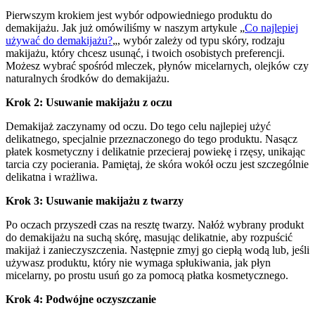
Pierwszym krokiem jest wybór odpowiedniego produktu do
demakijażu. Jak już omówiliśmy w naszym artykule „
Co najlepiej
używać do demakijażu?
„, wybór zależy od typu skóry, rodzaju
makijażu, który chcesz usunąć, i twoich osobistych preferencji.
Możesz wybrać spośród mleczek, płynów micelarnych, olejków czy
naturalnych środków do demakijażu.
Krok 2: Usuwanie makijażu z oczu
Demakijaż zaczynamy od oczu. Do tego celu najlepiej użyć
delikatnego, specjalnie przeznaczonego do tego produktu. Nasącz
płatek kosmetyczny i delikatnie przecieraj powiekę i rzęsy, unikając
tarcia czy pocierania. Pamiętaj, że skóra wokół oczu jest szczególnie
delikatna i wrażliwa.
Krok 3: Usuwanie makijażu z twarzy
Po oczach przyszedł czas na resztę twarzy. Nałóż wybrany produkt
do demakijażu na suchą skórę, masując delikatnie, aby rozpuścić
makijaż i zanieczyszczenia. Następnie zmyj go ciepłą wodą lub, jeśli
używasz produktu, który nie wymaga spłukiwania, jak płyn
micelarny, po prostu usuń go za pomocą płatka kosmetycznego.
Krok 4: Podwójne oczyszczanie