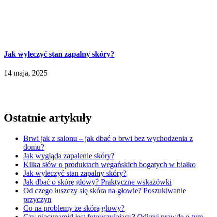
Jak wyleczyć stan zapalny skóry?
14 maja, 2025
Ostatnie artykuły
Brwi jak z salonu – jak dbać o brwi bez wychodzenia z
domu?
Jak wygląda zapalenie skóry?
Kilka słów o produktach wegańskich bogatych w białko
Jak wyleczyć stan zapalny skóry?
Jak dbać o skórę głowy? Praktyczne wskazówki
Od czego łuszczy się skóra na głowie? Poszukiwanie
przyczyn
Co na problemy ze skórą głowy?
Czy niacynamid jest fotouczulający? Odkryj prawdę o tym