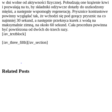
w dni wolne od aktywności fizycznej. Pobudzają one krążenie krwi
i pozwalają na to, by składniki odżywcze dotarły do uszkodzony
mięśni, a następnie wspomogły regenerację. Prysznice kontrastowe
powinny wyglądać tak, że wchodzi się pod gorący prysznic na co
najmniej 30 sekund, a następnie przekręca kurek z wodą na
maksymalnie zimną, na około 60 sekund. Cała procedura powinna
być powtórzona od dwóch do trzech razy.
[/av_textblock]
[/av_three_fifth][/av_section]
Related Posts