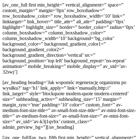
[av_one_full first min_height=” vertical_alignment=” space=”
custom_margin=” margin=’0px’ row_boxshadow=”
row_boxshadow_color=” row_boxshadow_width=’10’ link=”
linktarget=” link_hover=” title_attr=” alt_attr=” padding=’0px’
highlight=” highlight_size=” border=” border_color=” radius=’0px’
column_boxshadow=” column_boxshadow_color=”
column_boxshadow_width=’10’ background=’bg_color’
background_color=” background_gradient_color1=”
background_gradient_color2=”
background_gradient_direction=’vertical’ src=”
background_position=’top left’ background_repeat=’no-repeat’
animation=” mobile_breaking=” mobile_display=” av_uid=’av-
32swj’]
[av_heading heading=’Jak wspomóc regenerację organizmu po
wysiłku?’ tag=’h1′ link_apply=” link=’manually,http://’
link_target=” style=’blockquote modern-quote modern-centered’
size=” subheading_active=” subheading_size=’15’ margin=”
margin_sync=’true’ padding=’10’ color=” custom_font=” av-
medium-font-size-title=” av-small-font-size-title=” av-mini-font-size-
title=” av-medium-font-size=” av-small-font-size=” av-mini-font-
size=” av_uid=’av-k3j1qvbx’ custom_class=”
admin_preview_bg=”][/av_heading]
[/av_one_full][av_two_fifth first min_height=” vertical_alignment=”