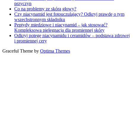
przyczyn
Co na problemy ze skórą głowy?
Czy niacynamid jest fotouczulający? Odkryj prawdę o tym
wszechstronnym składniku
Peptydy miedziowe i niacynamid – jak stosować?
Kompleksowa pielęgnacja dla promiennej skóry
Odkryj potęgę niacynamidu i ceramidów – podstawa zdrowej
i promiennej cery
Graceful Theme by
Optima Themes