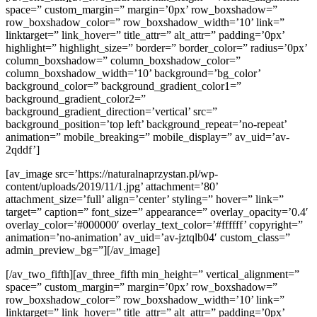
space=” custom_margin=” margin=’0px’ row_boxshadow=”
row_boxshadow_color=” row_boxshadow_width=’10’ link=”
linktarget=” link_hover=” title_attr=” alt_attr=” padding=’0px’
highlight=” highlight_size=” border=” border_color=” radius=’0px’
column_boxshadow=” column_boxshadow_color=”
column_boxshadow_width=’10’ background=’bg_color’
background_color=” background_gradient_color1=”
background_gradient_color2=”
background_gradient_direction=’vertical’ src=”
background_position=’top left’ background_repeat=’no-repeat’
animation=” mobile_breaking=” mobile_display=” av_uid=’av-
2qddf’]
[av_image src=’https://naturalnaprzystan.pl/wp-
content/uploads/2019/11/1.jpg’ attachment=’80’
attachment_size=’full’ align=’center’ styling=” hover=” link=”
target=” caption=” font_size=” appearance=” overlay_opacity=’0.4′
overlay_color=’#000000′ overlay_text_color=’#ffffff’ copyright=”
animation=’no-animation’ av_uid=’av-jztqlb04′ custom_class=”
admin_preview_bg=”][/av_image]
[/av_two_fifth][av_three_fifth min_height=” vertical_alignment=”
space=” custom_margin=” margin=’0px’ row_boxshadow=”
row_boxshadow_color=” row_boxshadow_width=’10’ link=”
linktarget=” link_hover=” title_attr=” alt_attr=” padding=’0px’