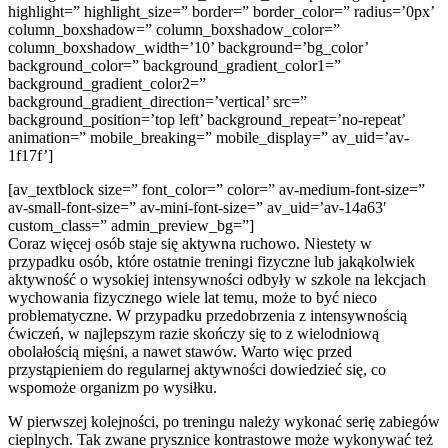
highlight=” highlight_size=” border=” border_color=” radius=’0px’
column_boxshadow=” column_boxshadow_color=”
column_boxshadow_width=’10’ background=’bg_color’
background_color=” background_gradient_color1=”
background_gradient_color2=”
background_gradient_direction=’vertical’ src=”
background_position=’top left’ background_repeat=’no-repeat’
animation=” mobile_breaking=” mobile_display=” av_uid=’av-
1f17f’]
[av_textblock size=” font_color=” color=” av-medium-font-size=”
av-small-font-size=” av-mini-font-size=” av_uid=’av-14a63′
custom_class=” admin_preview_bg=”]
Coraz więcej osób staje się aktywna ruchowo. Niestety w
przypadku osób, które ostatnie treningi fizyczne lub jakąkolwiek
aktywność o wysokiej intensywności odbyły w szkole na lekcjach
wychowania fizycznego wiele lat temu, może to być nieco
problematyczne. W przypadku przedobrzenia z intensywnością
ćwiczeń, w najlepszym razie skończy się to z wielodniową
obolałością mięśni, a nawet stawów. Warto więc przed
przystąpieniem do regularnej aktywności dowiedzieć się, co
wspomoże organizm po wysiłku.
W pierwszej kolejności, po treningu należy wykonać serię zabiegów
cieplnych. Tak zwane prysznice kontrastowe może wykonywać też