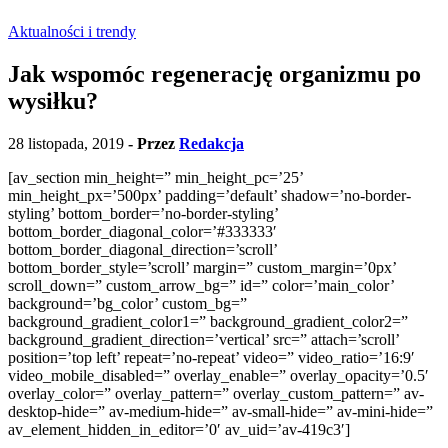
Aktualności i trendy
Jak wspomóc regenerację organizmu po
wysiłku?
28 listopada, 2019
- Przez
Redakcja
[av_section min_height=” min_height_pc=’25’
min_height_px=’500px’ padding=’default’ shadow=’no-border-
styling’ bottom_border=’no-border-styling’
bottom_border_diagonal_color=’#333333′
bottom_border_diagonal_direction=’scroll’
bottom_border_style=’scroll’ margin=” custom_margin=’0px’
scroll_down=” custom_arrow_bg=” id=” color=’main_color’
background=’bg_color’ custom_bg=”
background_gradient_color1=” background_gradient_color2=”
background_gradient_direction=’vertical’ src=” attach=’scroll’
position=’top left’ repeat=’no-repeat’ video=” video_ratio=’16:9′
video_mobile_disabled=” overlay_enable=” overlay_opacity=’0.5′
overlay_color=” overlay_pattern=” overlay_custom_pattern=” av-
desktop-hide=” av-medium-hide=” av-small-hide=” av-mini-hide=”
av_element_hidden_in_editor=’0′ av_uid=’av-419c3′]