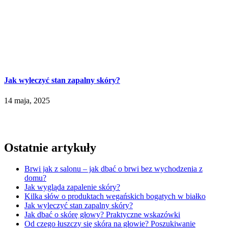
Jak wyleczyć stan zapalny skóry?
14 maja, 2025
Ostatnie artykuły
Brwi jak z salonu – jak dbać o brwi bez wychodzenia z
domu?
Jak wygląda zapalenie skóry?
Kilka słów o produktach wegańskich bogatych w białko
Jak wyleczyć stan zapalny skóry?
Jak dbać o skórę głowy? Praktyczne wskazówki
Od czego łuszczy się skóra na głowie? Poszukiwanie