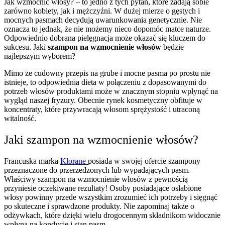
Jak wzmocnić włosy? – to jedno z tych pytań, które zadają sobie
zarówno kobiety, jak i mężczyźni. W dużej mierze o gęstych i
mocnych pasmach decydują uwarunkowania genetycznie. Nie
oznacza to jednak, że nie możemy nieco dopomóc matce naturze.
Odpowiednio dobrana pielęgnacja może okazać się kluczem do
sukcesu. Jaki
szampon na wzmocnienie włosów
będzie
najlepszym wyborem?
Mimo że cudowny przepis na grube i mocne pasma po prostu nie
istnieje, to odpowiednia dieta w połączeniu z dopasowanymi do
potrzeb włosów produktami może w znacznym stopniu wpłynąć na
wygląd naszej fryzury. Obecnie rynek kosmetyczny obfituje w
koncentraty, które przywracają włosom sprężystość i utraconą
witalność.
Jaki szampon na wzmocnienie włosów?
Francuska marka
Klorane
posiada w swojej ofercie szampony
przeznaczone do przerzedzonych lub wypadających pasm.
Właściwy szampon na wzmocnienie włosów z pewnością
przyniesie oczekiwane rezultaty! Osoby posiadające osłabione
włosy powinny przede wszystkim zrozumieć ich potrzeby i sięgnąć
po skuteczne i sprawdzone produkty. Nie zapominaj także o
odżywkach, które dzięki wielu drogocennym składnikom widocznie
wpłyną na kondycję i stan pasm.