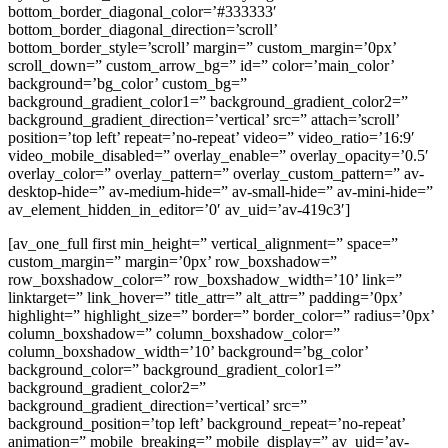
bottom_border_diagonal_color=’#333333′
bottom_border_diagonal_direction=’scroll’
bottom_border_style=’scroll’ margin=” custom_margin=’0px’
scroll_down=” custom_arrow_bg=” id=” color=’main_color’
background=’bg_color’ custom_bg=”
background_gradient_color1=” background_gradient_color2=”
background_gradient_direction=’vertical’ src=” attach=’scroll’
position=’top left’ repeat=’no-repeat’ video=” video_ratio=’16:9′
video_mobile_disabled=” overlay_enable=” overlay_opacity=’0.5′
overlay_color=” overlay_pattern=” overlay_custom_pattern=” av-
desktop-hide=” av-medium-hide=” av-small-hide=” av-mini-hide=”
av_element_hidden_in_editor=’0′ av_uid=’av-419c3′]
[av_one_full first min_height=” vertical_alignment=” space=”
custom_margin=” margin=’0px’ row_boxshadow=”
row_boxshadow_color=” row_boxshadow_width=’10’ link=”
linktarget=” link_hover=” title_attr=” alt_attr=” padding=’0px’
highlight=” highlight_size=” border=” border_color=” radius=’0px’
column_boxshadow=” column_boxshadow_color=”
column_boxshadow_width=’10’ background=’bg_color’
background_color=” background_gradient_color1=”
background_gradient_color2=”
background_gradient_direction=’vertical’ src=”
background_position=’top left’ background_repeat=’no-repeat’
animation=” mobile_breaking=” mobile_display=” av_uid=’av-