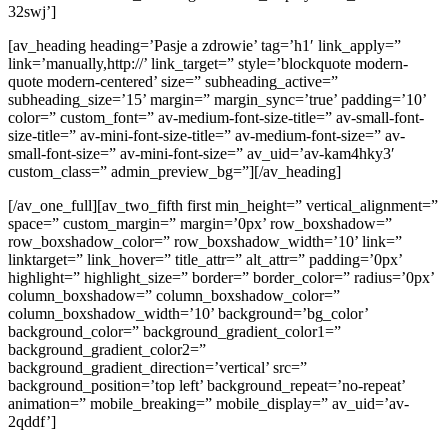
32swj’]
[av_heading heading=’Pasje a zdrowie’ tag=’h1′ link_apply=”
link=’manually,http://’ link_target=” style=’blockquote modern-
quote modern-centered’ size=” subheading_active=”
subheading_size=’15’ margin=” margin_sync=’true’ padding=’10’
color=” custom_font=” av-medium-font-size-title=” av-small-font-
size-title=” av-mini-font-size-title=” av-medium-font-size=” av-
small-font-size=” av-mini-font-size=” av_uid=’av-kam4hky3′
custom_class=” admin_preview_bg=”][/av_heading]
[/av_one_full][av_two_fifth first min_height=” vertical_alignment=”
space=” custom_margin=” margin=’0px’ row_boxshadow=”
row_boxshadow_color=” row_boxshadow_width=’10’ link=”
linktarget=” link_hover=” title_attr=” alt_attr=” padding=’0px’
highlight=” highlight_size=” border=” border_color=” radius=’0px’
column_boxshadow=” column_boxshadow_color=”
column_boxshadow_width=’10’ background=’bg_color’
background_color=” background_gradient_color1=”
background_gradient_color2=”
background_gradient_direction=’vertical’ src=”
background_position=’top left’ background_repeat=’no-repeat’
animation=” mobile_breaking=” mobile_display=” av_uid=’av-
2qddf’]