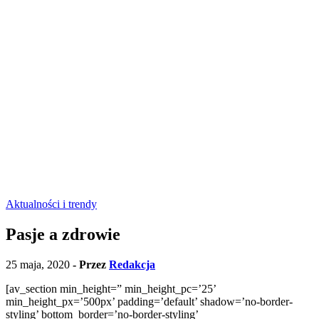
Aktualności i trendy
Pasje a zdrowie
25 maja, 2020
- Przez
Redakcja
[av_section min_height=” min_height_pc=’25’
min_height_px=’500px’ padding=’default’ shadow=’no-border-
styling’ bottom_border=’no-border-styling’