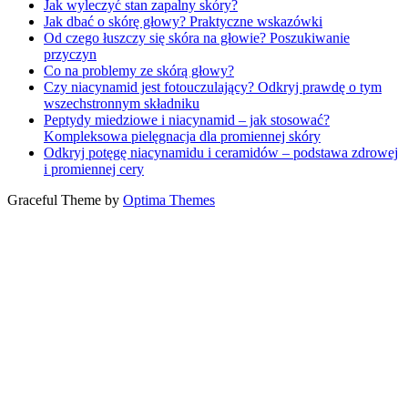
Jak wyleczyć stan zapalny skóry?
Jak dbać o skórę głowy? Praktyczne wskazówki
Od czego łuszczy się skóra na głowie? Poszukiwanie
przyczyn
Co na problemy ze skórą głowy?
Czy niacynamid jest fotouczulający? Odkryj prawdę o tym
wszechstronnym składniku
Peptydy miedziowe i niacynamid – jak stosować?
Kompleksowa pielęgnacja dla promiennej skóry
Odkryj potęgę niacynamidu i ceramidów – podstawa zdrowej
i promiennej cery
Graceful Theme by
Optima Themes