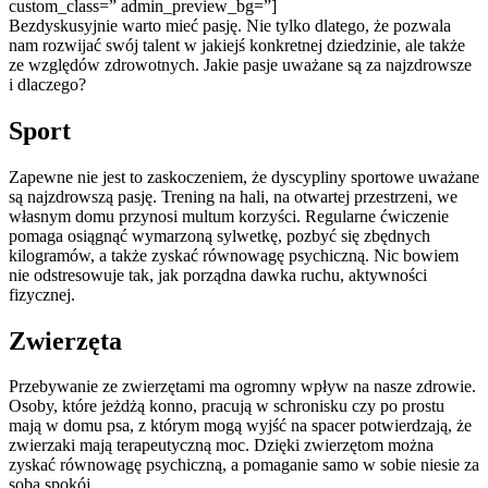
custom_class=” admin_preview_bg=”]
Bezdyskusyjnie warto mieć pasję. Nie tylko dlatego, że pozwala
nam rozwijać swój talent w jakiejś konkretnej dziedzinie, ale także
ze względów zdrowotnych. Jakie pasje uważane są za najzdrowsze
i dlaczego?
Sport
Zapewne nie jest to zaskoczeniem, że dyscypliny sportowe uważane
są najzdrowszą pasję. Trening na hali, na otwartej przestrzeni, we
własnym domu przynosi multum korzyści. Regularne ćwiczenie
pomaga osiągnąć wymarzoną sylwetkę, pozbyć się zbędnych
kilogramów, a także zyskać równowagę psychiczną. Nic bowiem
nie odstresowuje tak, jak porządna dawka ruchu, aktywności
fizycznej.
Zwierzęta
Przebywanie ze zwierzętami ma ogromny wpływ na nasze zdrowie.
Osoby, które jeżdżą konno, pracują w schronisku czy po prostu
mają w domu psa, z którym mogą wyjść na spacer potwierdzają, że
zwierzaki mają terapeutyczną moc. Dzięki zwierzętom można
zyskać równowagę psychiczną, a pomaganie samo w sobie niesie za
sobą spokój.