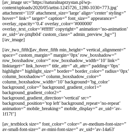
[av_image src=’https://naturalnaprzystan.pl/wp-
content/uploads/2020/05/artist-1245726_1280-1030×773.jpg’
attachment=’119′ attachment_size=’large’ align=’center’ styling=”
hover=” link=” target=” caption=” font_size=” appearance=”
overlay_opacity=’0.4′ overlay_color=’#000000′
overlay_text_color=’#ffffff’ copyright=” animation=’no-animation’
av_uid=’av-jztqlb04′ custom_class=” admin_preview_bg=”]
[/av_image]
[/av_two_fifth][av_three_fifth min_height=” vertical_alignment=”
space=” custom_margin=” margin=’0px’ row_boxshadow=”
row_boxshadow_color=” row_boxshadow_width=’10’ link=”
linktarget=” link_hover=” title_attr=” alt_attr=” padding=’0px’
highlight=” highlight_size=” border=” border_color=” radius=’0px’
column_boxshadow=” column_boxshadow_color=”
column_boxshadow_width=’10’ background=’bg_color’
background_color=” background_gradient_color1=”
background_gradient_color2=”
background_gradient_direction=’vertical’ src=”
background_position=’top left’ background_repeat=’no-repeat’
animation=” mobile_breaking=” mobile_display=” av_uid=’av-
1f17f’]
[av_textblock size=” font_color=” color=” av-medium-font-size=”
av-small-font-size=” av-mini-font-size=” av_uid=’av-14a63′