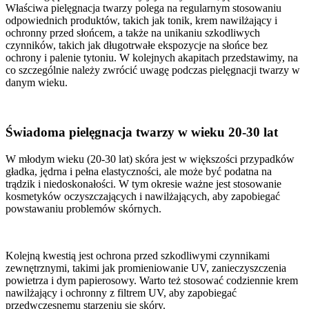
Właściwa pielęgnacja twarzy polega na regularnym stosowaniu
odpowiednich produktów, takich jak tonik, krem nawilżający i
ochronny przed słońcem, a także na unikaniu szkodliwych
czynników, takich jak długotrwałe ekspozycje na słońce bez
ochrony i palenie tytoniu. W kolejnych akapitach przedstawimy, na
co szczególnie należy zwrócić uwagę podczas pielęgnacji twarzy w
danym wieku.
Świadoma pielęgnacja twarzy w wieku 20-30 lat
W młodym wieku (20-30 lat) skóra jest w większości przypadków
gładka, jędrna i pełna elastyczności, ale może być podatna na
trądzik i niedoskonałości. W tym okresie ważne jest stosowanie
kosmetyków oczyszczających i nawilżających, aby zapobiegać
powstawaniu problemów skórnych.
Kolejną kwestią jest ochrona przed szkodliwymi czynnikami
zewnętrznymi, takimi jak promieniowanie UV, zanieczyszczenia
powietrza i dym papierosowy. Warto też stosować codziennie krem
nawilżający i ochronny z filtrem UV, aby zapobiegać
przedwczesnemu starzeniu się skóry.