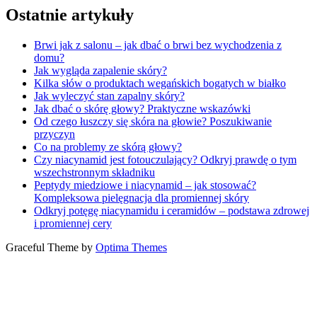
Ostatnie artykuły
Brwi jak z salonu – jak dbać o brwi bez wychodzenia z
domu?
Jak wygląda zapalenie skóry?
Kilka słów o produktach wegańskich bogatych w białko
Jak wyleczyć stan zapalny skóry?
Jak dbać o skórę głowy? Praktyczne wskazówki
Od czego łuszczy się skóra na głowie? Poszukiwanie
przyczyn
Co na problemy ze skórą głowy?
Czy niacynamid jest fotouczulający? Odkryj prawdę o tym
wszechstronnym składniku
Peptydy miedziowe i niacynamid – jak stosować?
Kompleksowa pielęgnacja dla promiennej skóry
Odkryj potęgę niacynamidu i ceramidów – podstawa zdrowej
i promiennej cery
Graceful Theme by
Optima Themes