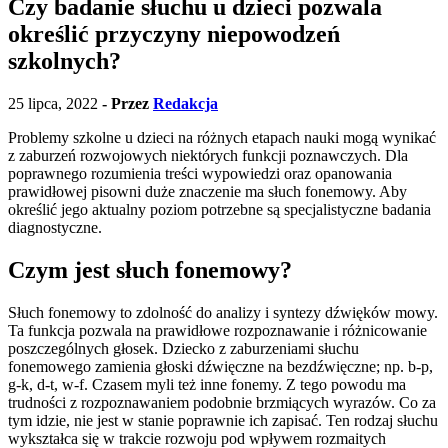
Czy badanie słuchu u dzieci pozwala
określić przyczyny niepowodzeń
szkolnych?
25 lipca, 2022
- Przez
Redakcja
Problemy szkolne u dzieci na różnych etapach nauki mogą wynikać
z zaburzeń rozwojowych niektórych funkcji poznawczych. Dla
poprawnego rozumienia treści wypowiedzi oraz opanowania
prawidłowej pisowni duże znaczenie ma słuch fonemowy. Aby
określić jego aktualny poziom potrzebne są specjalistyczne badania
diagnostyczne.
Czym jest słuch fonemowy?
Słuch fonemowy to zdolność do analizy i syntezy dźwięków mowy.
Ta funkcja pozwala na prawidłowe rozpoznawanie i różnicowanie
poszczególnych głosek. Dziecko z zaburzeniami słuchu
fonemowego zamienia głoski dźwięczne na bezdźwięczne; np. b-p,
g-k, d-t, w-f. Czasem myli też inne fonemy. Z tego powodu ma
trudności z rozpoznawaniem podobnie brzmiących wyrazów. Co za
tym idzie, nie jest w stanie poprawnie ich zapisać. Ten rodzaj słuchu
wykształca się w trakcie rozwoju pod wpływem rozmaitych