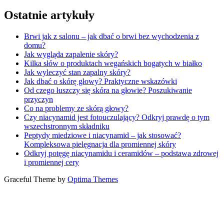
Ostatnie artykuły
Brwi jak z salonu – jak dbać o brwi bez wychodzenia z
domu?
Jak wygląda zapalenie skóry?
Kilka słów o produktach wegańskich bogatych w białko
Jak wyleczyć stan zapalny skóry?
Jak dbać o skórę głowy? Praktyczne wskazówki
Od czego łuszczy się skóra na głowie? Poszukiwanie
przyczyn
Co na problemy ze skórą głowy?
Czy niacynamid jest fotouczulający? Odkryj prawdę o tym
wszechstronnym składniku
Peptydy miedziowe i niacynamid – jak stosować?
Kompleksowa pielęgnacja dla promiennej skóry
Odkryj potęgę niacynamidu i ceramidów – podstawa zdrowej
i promiennej cery
Graceful Theme by
Optima Themes