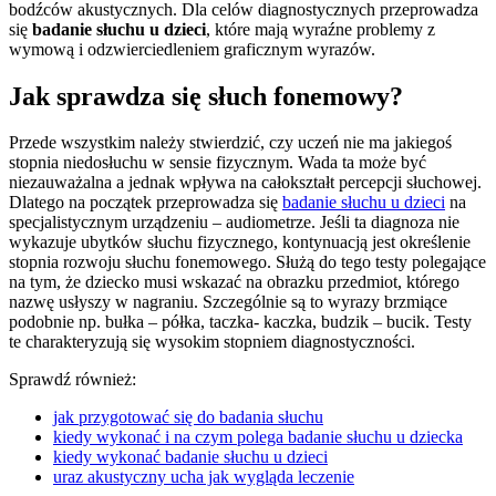
bodźców akustycznych. Dla celów diagnostycznych przeprowadza
się
badanie słuchu u dzieci
, które mają wyraźne problemy z
wymową i odzwierciedleniem graficznym wyrazów.
Jak sprawdza się słuch fonemowy?
Przede wszystkim należy stwierdzić, czy uczeń nie ma jakiegoś
stopnia niedosłuchu w sensie fizycznym. Wada ta może być
niezauważalna a jednak wpływa na całokształt percepcji słuchowej.
Dlatego na początek przeprowadza się
badanie słuchu u dzieci
na
specjalistycznym urządzeniu – audiometrze. Jeśli ta diagnoza nie
wykazuje ubytków słuchu fizycznego, kontynuacją jest określenie
stopnia rozwoju słuchu fonemowego. Służą do tego testy polegające
na tym, że dziecko musi wskazać na obrazku przedmiot, którego
nazwę usłyszy w nagraniu. Szczególnie są to wyrazy brzmiące
podobnie np. bułka – półka, taczka- kaczka, budzik – bucik. Testy
te charakteryzują się wysokim stopniem diagnostyczności.
Sprawdź również:
jak przygotować się do badania słuchu
kiedy wykonać i na czym polega badanie słuchu u dziecka
kiedy wykonać badanie słuchu u dzieci
uraz akustyczny ucha jak wygląda leczenie