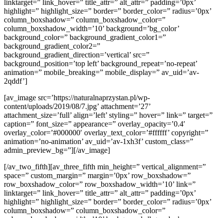
linktarget=” link_hover=” title_attr=” alt_attr=” padding=’0px’
highlight=” highlight_size=” border=” border_color=” radius=’0px’
column_boxshadow=” column_boxshadow_color=”
column_boxshadow_width=’10’ background=’bg_color’
background_color=” background_gradient_color1=”
background_gradient_color2=”
background_gradient_direction=’vertical’ src=”
background_position=’top left’ background_repeat=’no-repeat’
animation=” mobile_breaking=” mobile_display=” av_uid=’av-
2qddf’]
[av_image src=’https://naturalnaprzystan.pl/wp-
content/uploads/2019/08/7.jpg’ attachment=’27’
attachment_size=’full’ align=’left’ styling=” hover=” link=” target=”
caption=” font_size=” appearance=” overlay_opacity=’0.4′
overlay_color=’#000000′ overlay_text_color=’#ffffff’ copyright=”
animation=’no-animation’ av_uid=’av-1xh3f’ custom_class=”
admin_preview_bg=”][/av_image]
[/av_two_fifth][av_three_fifth min_height=” vertical_alignment=”
space=” custom_margin=” margin=’0px’ row_boxshadow=”
row_boxshadow_color=” row_boxshadow_width=’10’ link=”
linktarget=” link_hover=” title_attr=” alt_attr=” padding=’0px’
highlight=” highlight_size=” border=” border_color=” radius=’0px’
column_boxshadow=” column_boxshadow_color=”