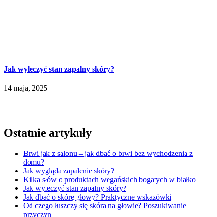
Jak wyleczyć stan zapalny skóry?
14 maja, 2025
Ostatnie artykuły
Brwi jak z salonu – jak dbać o brwi bez wychodzenia z
domu?
Jak wygląda zapalenie skóry?
Kilka słów o produktach wegańskich bogatych w białko
Jak wyleczyć stan zapalny skóry?
Jak dbać o skórę głowy? Praktyczne wskazówki
Od czego łuszczy się skóra na głowie? Poszukiwanie
przyczyn