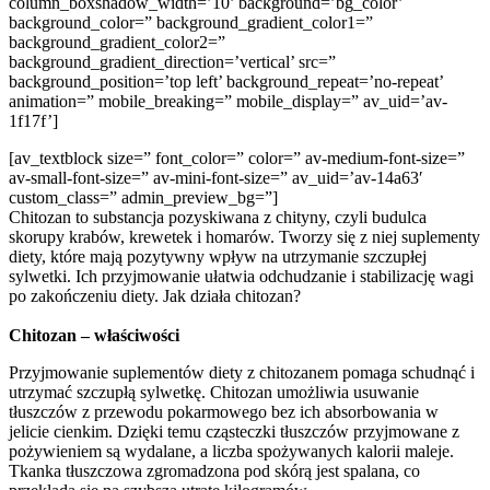
column_boxshadow_width=’10’ background=’bg_color’
background_color=” background_gradient_color1=”
background_gradient_color2=”
background_gradient_direction=’vertical’ src=”
background_position=’top left’ background_repeat=’no-repeat’
animation=” mobile_breaking=” mobile_display=” av_uid=’av-
1f17f’]
[av_textblock size=” font_color=” color=” av-medium-font-size=”
av-small-font-size=” av-mini-font-size=” av_uid=’av-14a63′
custom_class=” admin_preview_bg=”]
Chitozan to substancja pozyskiwana z chityny, czyli budulca
skorupy krabów, krewetek i homarów. Tworzy się z niej suplementy
diety, które mają pozytywny wpływ na utrzymanie szczupłej
sylwetki. Ich przyjmowanie ułatwia odchudzanie i stabilizację wagi
po zakończeniu diety. Jak działa chitozan?
Chitozan – właściwości
Przyjmowanie suplementów diety z chitozanem pomaga schudnąć i
utrzymać szczupłą sylwetkę. Chitozan umożliwia usuwanie
tłuszczów z przewodu pokarmowego bez ich absorbowania w
jelicie cienkim. Dzięki temu cząsteczki tłuszczów przyjmowane z
pożywieniem są wydalane, a liczba spożywanych kalorii maleje.
Tkanka tłuszczowa zgromadzona pod skórą jest spalana, co