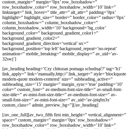
custom_margin=” margin=’0px’ row_boxshadow=”
row_boxshadow_color=” row_boxshadow_width=’10’ link=”
linktarget=” link_hover=” title_attr=” alt_attr=” padding=’0px’
highlight=” highlight_size=” border=” border_color=” radius=’0px’
column_boxshadow=” column_boxshadow_color=”
column_boxshadow_width=’10’ background=’bg_color’
background_color=” background_gradient_color1=”
background_gradient_color2=”
background_gradient_direction=’vertical’ src=”
background_position=’top left’ background_repeat=’no-repeat’
animation=” mobile_breaking=” mobile_display=” av_uid=’av-
32swj’]
[av_heading heading=’Czy chitozan pomaga schudnąć?’ tag=’h1′
link_apply=” link=’manually,http://’ link_target=” style=’blockquote
modern-quote modern-centered’ size=” subheading_active=”
subheading_size=’15’ margin=” margin_sync=’true’ padding=’10’
color=” custom_font=” av-medium-font-size-title=” av-small-font-
size-title=” av-mini-font-size-title=” av-medium-font-size=” av-
small-font-size=” av-mini-font-size=” av_uid=’av-jztqfm3x’
custom_class=” admin_preview_bg=”][/av_heading]
[/av_one_full][av_two_fifth first min_height=” vertical_alignment=”
space=” custom_margin=” margin=’0px’ row_boxshadow=”
row_boxshadow_color=” row_boxshadow_width=’10’ link=”