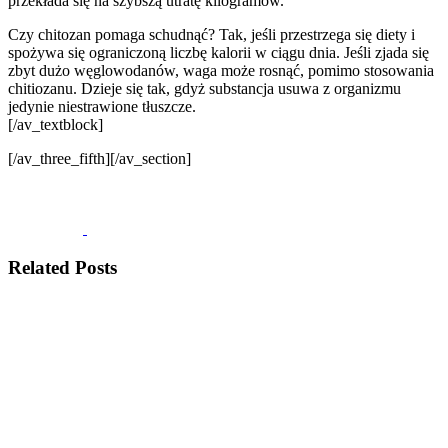
przekłada się na szybszą utratę kilogramów.
Czy chitozan pomaga schudnąć? Tak, jeśli przestrzega się diety i
spożywa się ograniczoną liczbę kalorii w ciągu dnia. Jeśli zjada się
zbyt dużo węglowodanów, waga może rosnąć, pomimo stosowania
chitiozanu. Dzieje się tak, gdyż substancja usuwa z organizmu
jedynie niestrawione tłuszcze.
[/av_textblock]
[/av_three_fifth][/av_section]
Related Posts