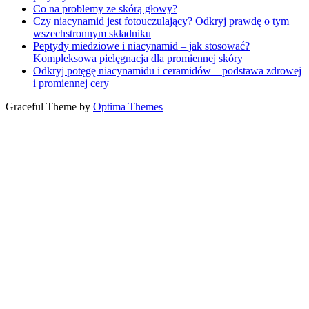
Co na problemy ze skórą głowy?
Czy niacynamid jest fotouczulający? Odkryj prawdę o tym
wszechstronnym składniku
Peptydy miedziowe i niacynamid – jak stosować?
Kompleksowa pielęgnacja dla promiennej skóry
Odkryj potęgę niacynamidu i ceramidów – podstawa zdrowej
i promiennej cery
Graceful Theme by
Optima Themes