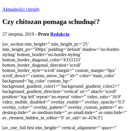
Aktualności i trendy
Czy chitozan pomaga schudnąć?
27 sierpnia, 2019
- Przez
Redakcja
[av_section min_height=” min_height_pc=’25’
min_height_px=’500px’ padding=’default’ shadow=’no-border-
styling’ bottom_border=’no-border-styling’
bottom_border_diagonal_color=’#333333′
bottom_border_diagonal_direction=’scroll’
bottom_border_style=’scroll’ margin=” custom_margin=’0px’
scroll_down=” custom_arrow_bg=” id=” color=’main_color’
background=’bg_color’ custom_bg=”
background_gradient_color1=” background_gradient_color2=”
background_gradient_direction=’vertical’ src=” attach=’scroll’
position=’top left’ repeat=’no-repeat’ video=” video_ratio=’16:9′
video_mobile_disabled=” overlay_enable=” overlay_opacity=’0.5′
overlay_color=” overlay_pattern=” overlay_custom_pattern=” av-
desktop-hide=” av-medium-hide=” av-small-hide=” av-mini-hide=”
av_element_hidden_in_editor=’0′ av_uid=’av-419c3′]
[av_one_full first min_height=” vertical_alignment=” space=”