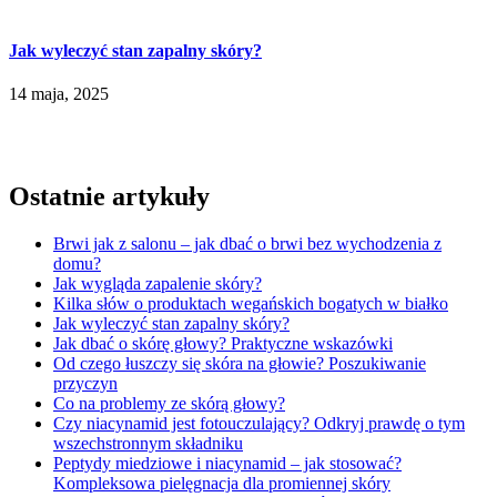
Jak wyleczyć stan zapalny skóry?
14 maja, 2025
Ostatnie artykuły
Brwi jak z salonu – jak dbać o brwi bez wychodzenia z
domu?
Jak wygląda zapalenie skóry?
Kilka słów o produktach wegańskich bogatych w białko
Jak wyleczyć stan zapalny skóry?
Jak dbać o skórę głowy? Praktyczne wskazówki
Od czego łuszczy się skóra na głowie? Poszukiwanie
przyczyn
Co na problemy ze skórą głowy?
Czy niacynamid jest fotouczulający? Odkryj prawdę o tym
wszechstronnym składniku
Peptydy miedziowe i niacynamid – jak stosować?
Kompleksowa pielęgnacja dla promiennej skóry