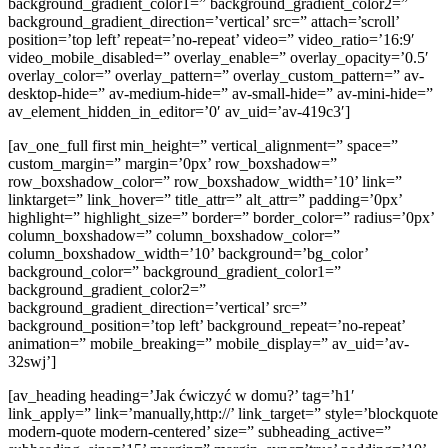
background_gradient_color1=” background_gradient_color2=”
background_gradient_direction=’vertical’ src=” attach=’scroll’
position=’top left’ repeat=’no-repeat’ video=” video_ratio=’16:9′
video_mobile_disabled=” overlay_enable=” overlay_opacity=’0.5′
overlay_color=” overlay_pattern=” overlay_custom_pattern=” av-
desktop-hide=” av-medium-hide=” av-small-hide=” av-mini-hide=”
av_element_hidden_in_editor=’0′ av_uid=’av-419c3′]
[av_one_full first min_height=” vertical_alignment=” space=”
custom_margin=” margin=’0px’ row_boxshadow=”
row_boxshadow_color=” row_boxshadow_width=’10’ link=”
linktarget=” link_hover=” title_attr=” alt_attr=” padding=’0px’
highlight=” highlight_size=” border=” border_color=” radius=’0px’
column_boxshadow=” column_boxshadow_color=”
column_boxshadow_width=’10’ background=’bg_color’
background_color=” background_gradient_color1=”
background_gradient_color2=”
background_gradient_direction=’vertical’ src=”
background_position=’top left’ background_repeat=’no-repeat’
animation=” mobile_breaking=” mobile_display=” av_uid=’av-
32swj’]
[av_heading heading=’Jak ćwiczyć w domu?’ tag=’h1′
link_apply=” link=’manually,http://’ link_target=” style=’blockquote
modern-quote modern-centered’ size=” subheading_active=”