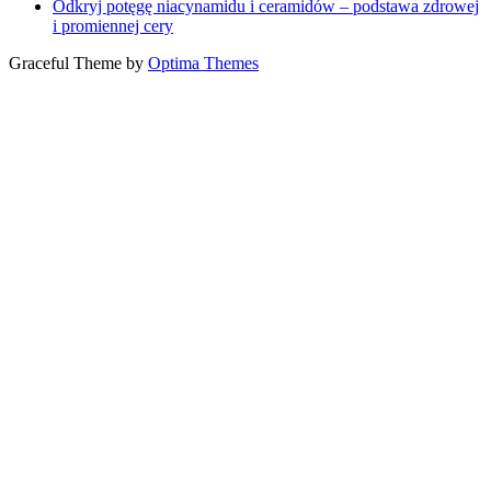
Odkryj potęgę niacynamidu i ceramidów – podstawa zdrowej
i promiennej cery
Graceful Theme by
Optima Themes