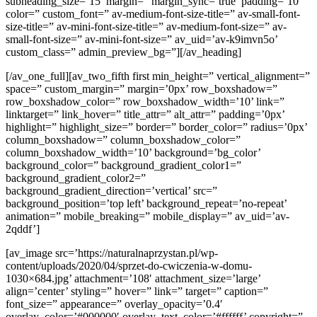
subheading_size=’15’ margin=” margin_sync=’true’ padding=’10’
color=” custom_font=” av-medium-font-size-title=” av-small-font-
size-title=” av-mini-font-size-title=” av-medium-font-size=” av-
small-font-size=” av-mini-font-size=” av_uid=’av-k9imvn5o’
custom_class=” admin_preview_bg=”][/av_heading]
[/av_one_full][av_two_fifth first min_height=” vertical_alignment=”
space=” custom_margin=” margin=’0px’ row_boxshadow=”
row_boxshadow_color=” row_boxshadow_width=’10’ link=”
linktarget=” link_hover=” title_attr=” alt_attr=” padding=’0px’
highlight=” highlight_size=” border=” border_color=” radius=’0px’
column_boxshadow=” column_boxshadow_color=”
column_boxshadow_width=’10’ background=’bg_color’
background_color=” background_gradient_color1=”
background_gradient_color2=”
background_gradient_direction=’vertical’ src=”
background_position=’top left’ background_repeat=’no-repeat’
animation=” mobile_breaking=” mobile_display=” av_uid=’av-
2qddf’]
[av_image src=’https://naturalnaprzystan.pl/wp-
content/uploads/2020/04/sprzet-do-cwiczenia-w-domu-
1030×684.jpg’ attachment=’108′ attachment_size=’large’
align=’center’ styling=” hover=” link=” target=” caption=”
font_size=” appearance=” overlay_opacity=’0.4′
overlay_color=’#000000′ overlay_text_color=’#ffffff’ copyright=”