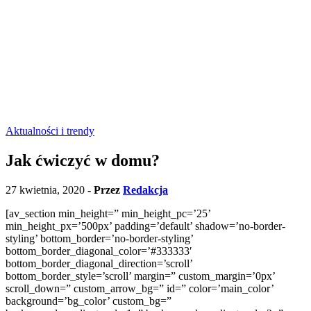
Aktualności i trendy
Jak ćwiczyć w domu?
27 kwietnia, 2020
- Przez
Redakcja
[av_section min_height=” min_height_pc=’25’
min_height_px=’500px’ padding=’default’ shadow=’no-border-
styling’ bottom_border=’no-border-styling’
bottom_border_diagonal_color=’#333333′
bottom_border_diagonal_direction=’scroll’
bottom_border_style=’scroll’ margin=” custom_margin=’0px’
scroll_down=” custom_arrow_bg=” id=” color=’main_color’
background=’bg_color’ custom_bg=”