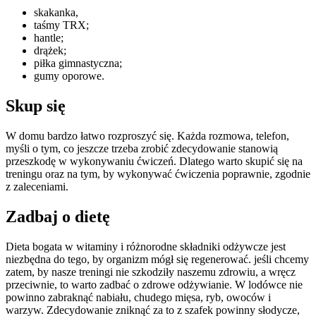
skakanka,
taśmy TRX;
hantle;
drążek;
piłka gimnastyczna;
gumy oporowe.
Skup się
W domu bardzo łatwo rozproszyć się. Każda rozmowa, telefon,
myśli o tym, co jeszcze trzeba zrobić zdecydowanie stanowią
przeszkodę w wykonywaniu ćwiczeń. Dlatego warto skupić się na
treningu oraz na tym, by wykonywać ćwiczenia poprawnie, zgodnie
z zaleceniami.
Zadbaj o dietę
Dieta bogata w witaminy i różnorodne składniki odżywcze jest
niezbędna do tego, by organizm mógł się regenerować. jeśli chcemy
zatem, by nasze treningi nie szkodziły naszemu zdrowiu, a wręcz
przeciwnie, to warto zadbać o zdrowe odżywianie. W lodówce nie
powinno zabraknąć nabiału, chudego mięsa, ryb, owoców i
warzyw. Zdecydowanie zniknąć za to z szafek powinny słodycze,