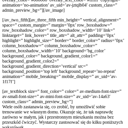
animation=’no-animation’ av_uid=’av-jztqlb04′ custom_class=”
admin_preview_bg=”][/av_image]
[/av_two_fifth][av_three_fifth min_height=” vertical_alignment=”
space=” custom_margin=” margin=’0px’ row_boxshadow=”
row_boxshadow_color=” row_boxshadow_width=’10’ link=”
linktarget=” link_hover=” title_attr=” alt_attr=” padding=’0px’
highlight=” highlight_size=” border=” border_color=” radius=’0px’
column_boxshadow=” column_boxshadow_color=”
column_boxshadow_width=’10’ background=’bg_color’
background_color=” background_gradient_color1=”
background_gradient_color2=”
background_gradient_direction=’vertical’ src=”
background_position=’top left’ background_repeat=’no-repeat’
animation=” mobile_breaking=” mobile_display=” av_uid=’av-
1f17f’]
[av_textblock size=” font_color=” color=” av-medium-font-size=”
av-small-font-size=” av-mini-font-size=” av_uid=’av-14a63′
custom_class=” admin_preview_bg=”]
Wiele osób zastanawia się, co zrobić, by umożliwić sobie
trenowanie we własnym domu. Okazuje się, że tak naprawdę
zarówno w małym, jak i przestronnym mieszkaniu można bez
przeszkód ćwiczyć. Wystarczy zastosować się do kilku poniższych
wskazówek.